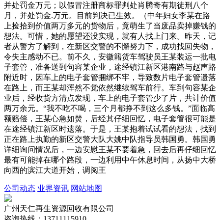
并处罚金万元；以假冒注册商标罪判处肖腾奇有期徒刑八个
月，并处罚金.万元。目前判决已生效。（中年妇女李某在路
上捡拾到价值两万多元的货物后，竟萌生了当废品卖掉赚钱的
想法。可惜，她的愿望还没实现，就有人找上门来。昨天，记
者从警方了解到，在新区交警的不懈努力下，成功找回失物，
令失主感动不已。前不久，安徽籍货车驾驶员王某装运一批电
子套管，准备送到句容某企业，途经镇江新区港南路与赵声路
附近时，因车上的电子套管捆绑不牢，导致数片电子套管遗落
在路上，而王某却浑然不觉依然继续驾车前行。车到句容某企
业后，经收货方清点发现，车上的电子套管少了片，共计价值
两万余元。“我不吃不喝，三个月都挣不到这么多钱。”面临高
额赔偿，王某心急如焚，后经其仔细回忆，电子套管很可能是
在途经镇江新区时遗落。于是，王某抱着试试看的想法，找到
正在路上执勤的新区交警大队大姚中队指导员韩国勇。韩国勇
详细询问情况后，一边安慰王某不要着急，回去后再仔细回忆
最有可能掉在哪个路段，一边利用中午休息时间，从扬中大桥
向西的滨江大道开始，调阅王
公司动态
业界资讯
网站地图
广州天仁再生资源回收有限公司
咨询热线：13711115910