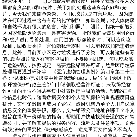
经营许可证！ 总之ct胶片销毁报废厂在哪？我想很多人家
里都有废弃的ct和x光片，关于如何处理这些废弃的ct和x光
片，今天我们来简单谈谈。 医用ct胶片x是有害垃圾。 因为胶
片在打印过程中含有有毒的化学制剂，如重金属，对人体健康
和自然环境有很大的危害。他们和照片、照片、相纸一起被列
入国家危险废物名录，是有害废物。 所以我们应该对用过的ct
和x线片进行妥善处理。使用过的ct影像较多时，可以咨询垃
圾桶，回收后卖掉，害怕隐私泄露时，可以剪掉或扣除患者信
息。此外，目前某小区还对垃圾进行了分类，可以将这些有毒
的ct废弃照片放入有害的垃圾桶，不要随地乱扔。医疗垃圾属
于危险销毁，按照规定，需要危险销毁许可证，然后医疗垃圾
处理需要通过环评等。《医疗废物管理条例》第四章第二十二
条：“从事医疗垃圾集中处置活动的单位，应当向县级以上政
府环境保护行政主管部门申请领取经营许可证； 未取得经营
许可证的单位不得从事集中处置医疗垃圾的活动。”现阶在当
今信息化时代，随着数据安全和个人隐私保护的重视程度日益
提升，文件销毁服务成为了企业、政府机构乃至个人用户保障
信息安全的重要手段。那么，文件销毁公司地址在哪里？本文
档旨在提供一份详细的指南，帮助用户快速找到合适的文件销
毁公司，并了解其提供的服务内容、流程以及注意事项。文件
销毁服务的重要性. 保护敏感信息：避免重要文件落入不当人
手，造成商业机密泄露或个人信息被滥用。. 法规遵从：符合