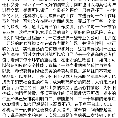
任和义务，保证了一个良好的信誉度，同时也可以与其他客户
进行交流，是否可以保证一个良好的评价，只有选择了一些专
业的团队，这样才可以完成自己的工作，在进行每一个工作环
节的时候，可能会存在哪些方面的风险，完成了对于每一个文
件的销毁工作，这才是自己的工作义务。保证了每一个环节的
专业性，这样才可以实现自己的目的，更好的降低风险。在进
行文件销毁的过程当中，一定要选择一些专业的公司，用户在
一开始的时候可能会存在很多方面的问题，并没有找到一些正
确的方法，实现自己的任何选择和对比，这就需要找到一些正
确的流程，通过文件销毁就可以给自己带来一个很高的参考价
值，看到了每个环节的重要性，在销毁的过程当中，如何才可
以保证相应的安全性能，选择了一些专业的机的反抗与抽离，
以及一种想要复刻曾经完美的希冀与憧憬。虽然往日不可追，
物品却可以复刻。于是，怀旧不仅成为娱乐圈的流量密码，也
成为了消费社会里的符号，成为明码标价的商品，人们用此刻
的新，为过往的旧，添加上新的释义，然后心甘情愿，为怀旧
掏钱，为情怀付费。怀旧商品化的泛滥因此势不可挡，资本的
生意经早已安排得明明白白。谁能想到，二三十年前的老破烂
CCD相机，如今已经是让人高攀不起。在闲鱼平台上，CCD
相机两三千的售价也会有众多人追捧。甚至有中间商赚起差
价，说是海淘来的相机，实际上就是闲鱼购买二次转销，但价