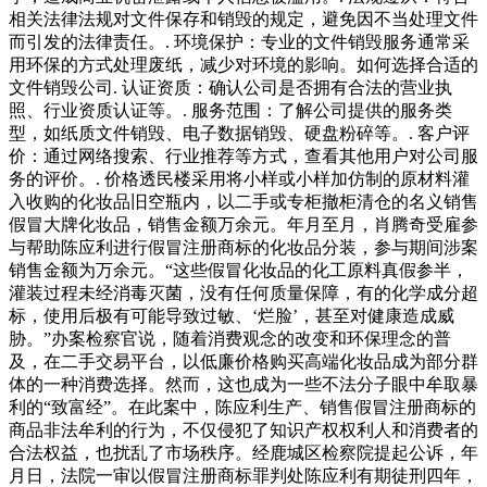
相关法律法规对文件保存和销毁的规定，避免因不当处理文件
而引发的法律责任。. 环境保护：专业的文件销毁服务通常采
用环保的方式处理废纸，减少对环境的影响。如何选择合适的
文件销毁公司. 认证资质：确认公司是否拥有合法的营业执
照、行业资质认证等。. 服务范围：了解公司提供的服务类
型，如纸质文件销毁、电子数据销毁、硬盘粉碎等。. 客户评
价：通过网络搜索、行业推荐等方式，查看其他用户对公司服
务的评价。. 价格透民楼采用将小样或小样加仿制的原材料灌
入收购的化妆品旧空瓶内，以二手或专柜撤柜清仓的名义销售
假冒大牌化妆品，销售金额万余元。年月至月，肖腾奇受雇参
与帮助陈应利进行假冒注册商标的化妆品分装，参与期间涉案
销售金额为万余元。“这些假冒化妆品的化工原料真假参半，
灌装过程未经消毒灭菌，没有任何质量保障，有的化学成分超
标，使用后极有可能导致过敏、‘烂脸’，甚至对健康造成威
胁。”办案检察官说，随着消费观念的改变和环保理念的普
及，在二手交易平台，以低廉价格购买高端化妆品成为部分群
体的一种消费选择。然而，这也成为一些不法分子眼中牟取暴
利的“致富经”。在此案中，陈应利生产、销售假冒注册商标的
商品非法牟利的行为，不仅侵犯了知识产权权利人和消费者的
合法权益，也扰乱了市场秩序。经鹿城区检察院提起公诉，年
月日，法院一审以假冒注册商标罪判处陈应利有期徒刑四年，