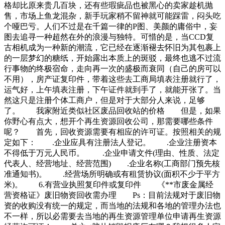
格却比原来贵几百块，还有些瑕疵品也被黑心的卖家趁机抛
售，市场上鱼龙混杂，新手玩家稍不留神就可能踩雷，闷头吃
个哑巴亏。人们不过是在千篇一律的P图、美颜的庸俗中，妄
图去追寻一种超然在外的浪漫与独特。可惜的是，当CCD复
古相机成为一种新的潮流，它已经在逐渐褪去怀旧为其包裹上
的一层梦幻的糖纸，开始露出本质上的斑驳，最终也逃不过流
行事物的终极宿命，走向再一次的盛极而衰同（自己的房可以
不用），房产证复印件，带着这些去工商局填表注册就行了，
运气好，上午填表注册，下午证件就到手了，就能开张了。当
然这只是注册个体工商户，但是对于大部分人来说，足够
了。 我家附近类似社区废品回收站的价格 但是，如果
你野心有点大，想开个再生资源回收公司，那需要哪些条件
呢？ 首先，回收资源需要有相应的许可证。按照相关的规
定如下： .企业应具有注册法人登记。 .企业注册资本
不得低于万元人民币。 .企业申请文件(理由、性质、法定
代表人、经营地址、经营范围) .企业名称(工商部门预先核
准通知书)。 .经营场所明确或有租赁协议(面积不少于平方
米)。 6.有营业执照复印件或复印件 《**市废金属经
营资格证》废旧物资回收需办理 Ps：目前法规对于废旧物
资的收购没有统一的规定，而当地的法规和各地的管理办法也
不一样，所以必需要去当地的再生资源管理单位申请再生资源