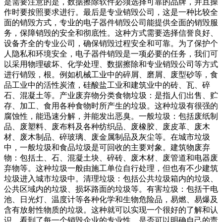
是需要注意的是，数据擦除软件必须选择可靠的品牌，并且操
作时要按照要求进行。最后是专业销毁公司，这是一种比较全
面的销毁方式，专业的电子器件销毁公司能提供全面的销毁服
务，保障销毁的安全和彻底性。这种方式需要选择信誉良好、
设备齐全的专业公司，确保销毁过程安全和可靠。为了保护个
人隐私和环境安全，电子器件销毁是一项必要的任务，我们可
以采用物理破坏、化学处理、数据擦除和专业销毁公司等方式
进行销毁，根。例如机械工业中的碎屑、磨屑、废型砂等，食
品工业中的活性炭渣，硅酸盐工业和建筑业中的砖、瓦、碎
石、混凝土等。产业废弃物分类食物垃圾：是指人们出售、贮
存、加工、食用各种食物时所产生的垃圾。这种垃圾有很强的
腐蚀性，能迅速分解，并能发出恶臭。一般垃圾：包括废纸制
品、废塑料、废布料及各种纺织品、废橡胶、废皮革、废木
材、废木制品、碎玻璃、废金属制品及灰尘等。在城市垃圾
中，一般垃圾和食品垃圾是可回收的主要对象。建筑物废弃
物：包括土、石、混凝土块、碎砖、废木材、废管道和电器废
弃物等。这种垃圾一般由施工单位自行处理，但也有不少建筑
垃圾进入城市垃圾中。清理垃圾：包括公共垃圾箱内的垃圾、
公共区域内的垃圾、损坏路面的垃圾等。有害垃圾：包括干电
池、日光灯、温度计等各种化学和生物危险品，易燃、易爆及
含有放射性物质的垃圾。这种就可以实现一个很好的了解和认
识，看到了每一个销毁企业的专业性，是否可以明确自己的责